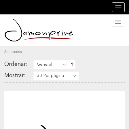
Toggl
navig
Toggl
naviga
Accesorios
Ordenar:
General
Mostrar:
30 Por página