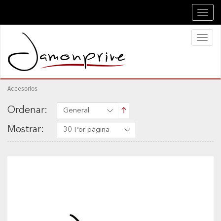
Toggl
navig
Toggl
naviga
Accesorios
Ordenar:
General
Mostrar:
30 Por página