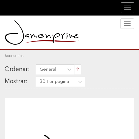
Toggl
navig
Toggl
naviga
Accesorios
Ordenar:
General
Mostrar:
30 Por página