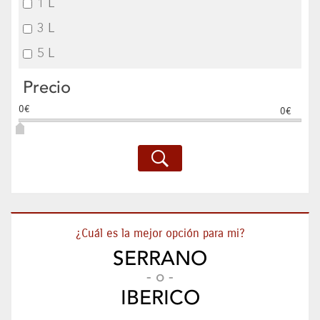
1 L
3 L
5 L
Precio
0€
0€
¿Cuál es la mejor opción para mi?
SERRANO
- o -
IBERICO