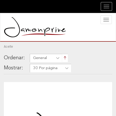
Toggl
navig
Toggl
naviga
Aceite
Ordenar:
General
Mostrar:
30 Por página