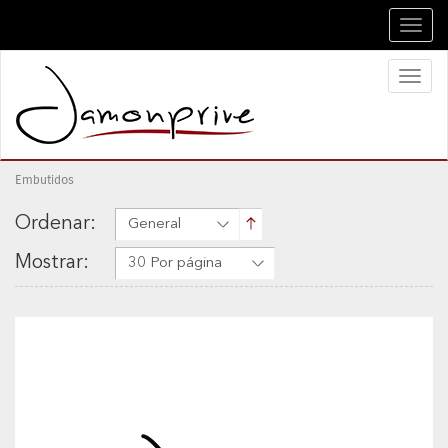
Toggl
navig
Toggl
naviga
Embutidos
Ordenar:
General
Mostrar:
30 Por página