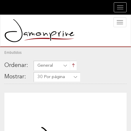
Toggl
navig
Toggl
naviga
Embutidos
Ordenar:
General
Mostrar:
30 Por página