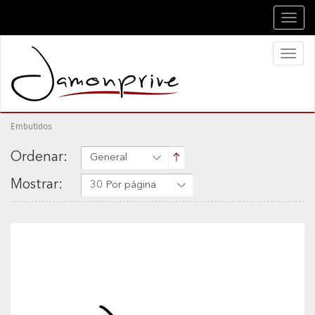
Toggl
navig
Toggl
naviga
Embutidos
Ordenar:
General
Mostrar:
30 Por página