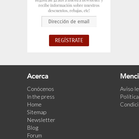
recibe información sobre nuestros
descuentos, rebajas, etc!
Acerca
Menci
Conócenos
Aviso l
In the press
Polític
Home
Condici
Sitemap
Newsletter
Blog
Forum