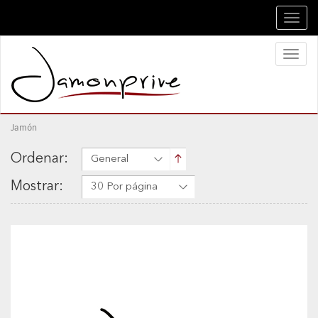
Toggl
navig
Toggl
naviga
Jamón
Ordenar:
General
Mostrar:
30 Por página