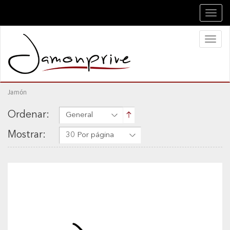
Toggl
navig
Toggl
naviga
Jamón
Ordenar:
General
Mostrar:
30 Por página