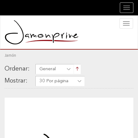
Toggl
navig
Toggl
naviga
Jamón
Ordenar:
General
Mostrar:
30 Por página