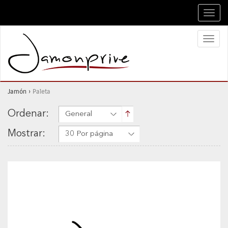
Toggl
navig
Toggl
naviga
Jamón
›
Paleta
Ordenar:
General
Mostrar:
30 Por página