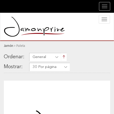
Toggl
navig
Toggl
naviga
Jamón
›
Paleta
Ordenar:
General
Mostrar:
30 Por página