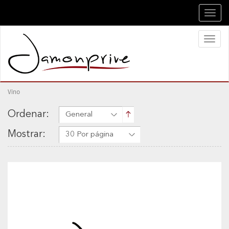
Toggl
navig
Toggl
naviga
Vino
Ordenar:
General
Mostrar:
30 Por página