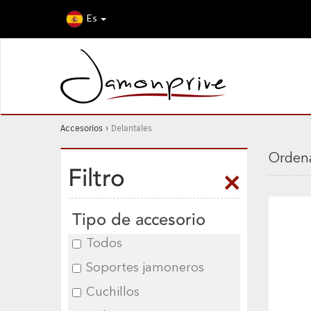
Es
Accesorios
›
Delantales
Ordena
Filtro
Tipo de accesorio
Todos
Soportes jamoneros
Cuchillos