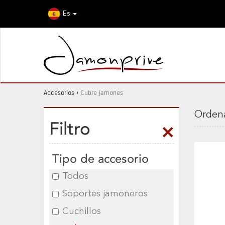
Es
Accesorios
›
Cubre jamones
Ordena
Filtro
Tipo de accesorio
Todos
Soportes jamoneros
Cuchillos