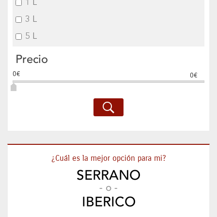
1 L
3 L
5 L
Precio
0€
0€
¿Cuál es la mejor opción para mi?
SERRANO
- o -
IBERICO