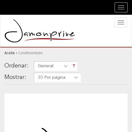
Toggl
navig
Toggl
naviga
Aceite
›
Condimentado
Ordenar:
General
Mostrar:
30 Por página