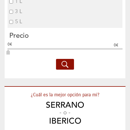
1 L
3 L
5 L
Precio
0€
0€
¿Cuál es la mejor opción para mi?
SERRANO
- o -
IBERICO