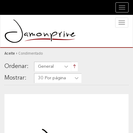
Toggl
navig
Toggl
naviga
Aceite
›
Condimentado
Ordenar:
General
Mostrar:
30 Por página