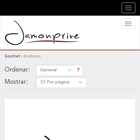
Toggl
navig
Toggl
naviga
Gourmet
›
Aceitunas
Ordenar:
General
Mostrar:
30 Por página