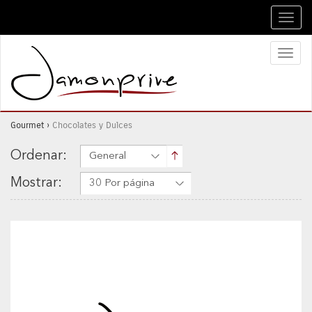
Toggl
navig
Toggl
naviga
Gourmet
›
Chocolates y Dulces
Ordenar:
General
Mostrar:
30 Por página