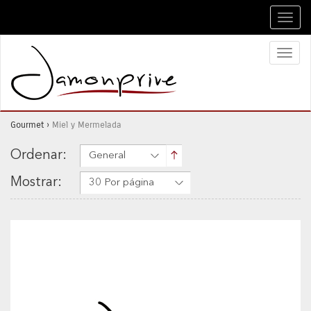
Toggl
navig
Toggl
naviga
Gourmet
›
Miel y Mermelada
Ordenar:
General
Mostrar:
30 Por página