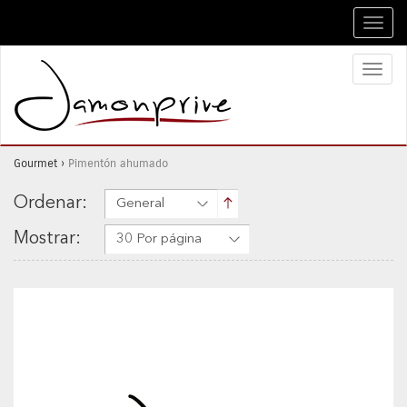
Toggl
navig
Toggl
naviga
Gourmet
›
Pimentón ahumado
Ordenar:
General
Mostrar:
30 Por página