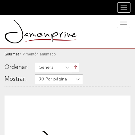
Toggl
navig
Toggl
naviga
Gourmet
›
Pimentón ahumado
Ordenar:
General
Mostrar:
30 Por página