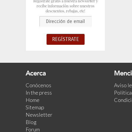
Regístrate gratis a nuestra newsletter y
recibe información sobre nuestros
descuentos, rebajas, etc!
Acerca
Menci
Conócenos
Aviso l
In the press
Polític
Home
Condici
Sitemap
Newsletter
Blog
Forum