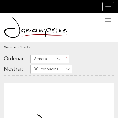
Toggl
navig
Toggl
naviga
Gourmet
›
Snacks
Ordenar:
General
Mostrar:
30 Por página