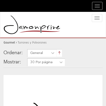
Toggl
navig
Toggl
naviga
Gourmet
›
Turrones y Polvorones
Ordenar:
General
Mostrar:
30 Por página