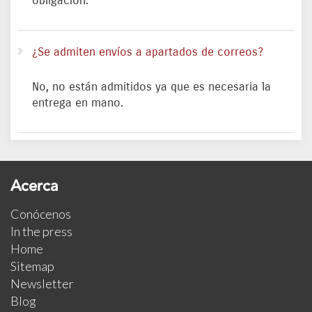
obligación.
¿Se admiten envíos a apartados de correos?
No, no están admitidos ya que es necesaria la
entrega en mano.
Acerca
Conócenos
In the press
Home
Sitemap
Newsletter
Blog