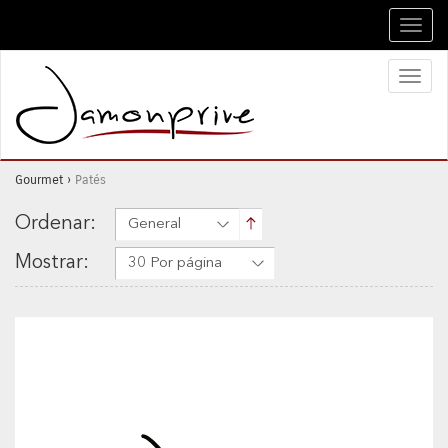
Toggl
navig
Toggl
naviga
Gourmet
›
Patés
Ordenar:
General
Mostrar:
30 Por página