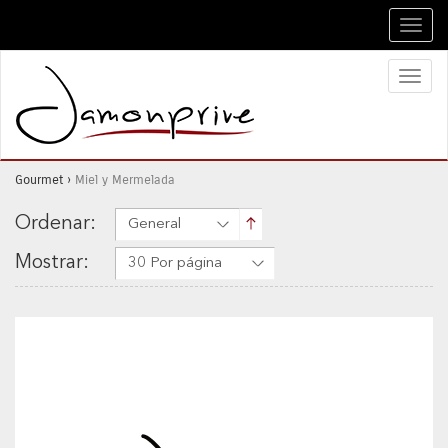
Toggl
navig
Toggl
naviga
Gourmet
›
Miel y Mermelada
Ordenar:
General
Mostrar:
30 Por página