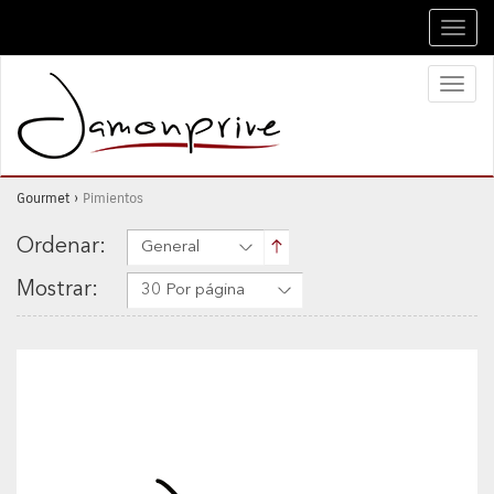
Toggl
navig
Toggl
naviga
Gourmet
›
Pimientos
Ordenar:
General
Mostrar:
30 Por página