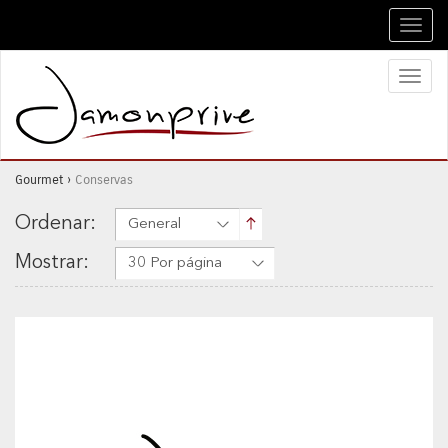
Toggl
navig
Toggl
naviga
Gourmet
›
Conservas
Ordenar:
General
Mostrar:
30 Por página