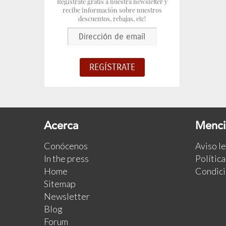
Regístrate gratis a nuestra newsletter y
recibe información sobre nuestros
descuentos, rebajas, etc!
Acerca
Menci
Conócenos
Aviso l
In the press
Polític
Home
Condici
Sitemap
Newsletter
Blog
Forum