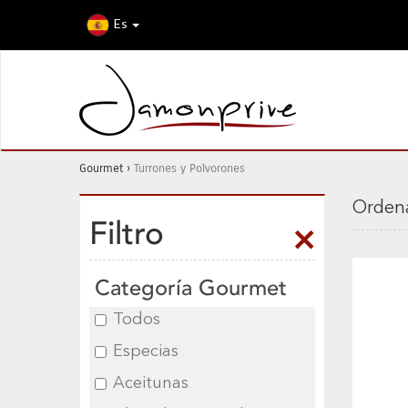
Es
Gourmet
›
Turrones y Polvorones
Ordena
Filtro
Categoría Gourmet
Todos
Especias
Aceitunas