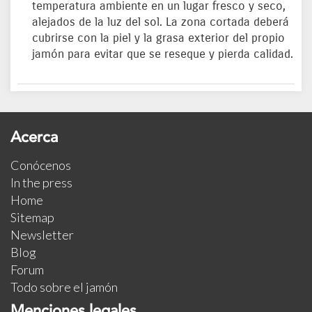
temperatura ambiente en un lugar fresco y seco,
alejados de la luz del sol. La zona cortada deberá
cubrirse con la piel y la grasa exterior del propio
jamón para evitar que se reseque y pierda calidad.
Acerca
Conócenos
In the press
Home
Sitemap
Newsletter
Blog
Forum
Todo sobre el jamón
Menciones legales