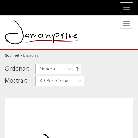
Toggl
navig
Toggl
naviga
Gourmet
›
Especias
Ordenar:
General
Mostrar:
30 Por página