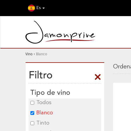
Es
Vino
›
Blanco
Ordena
Filtro
Tipo de vino
Todos
Blanco
Tinto