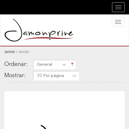
Toggl
navig
Toggl
naviga
Jamón
›
Jamón
Ordenar:
General
Mostrar:
30 Por página