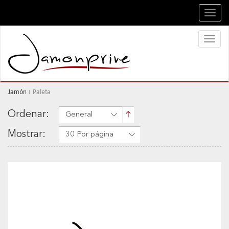
Toggl
navig
Toggl
naviga
Jamón
›
Paleta
Ordenar:
General
Mostrar:
30 Por página