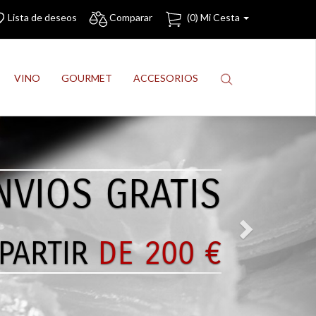
Lista de deseos
Comparar
(
0
) Mi Cesta
VINO
GOURMET
ACCESORIOS
Next
NVIOS GRATIS
PARTIR
DE 200 €