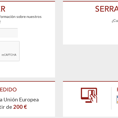
ER
SERR
nformación sobre nuestros
¿Cuá
!
PEDIDO
la Unión Europea
tir de
200 €