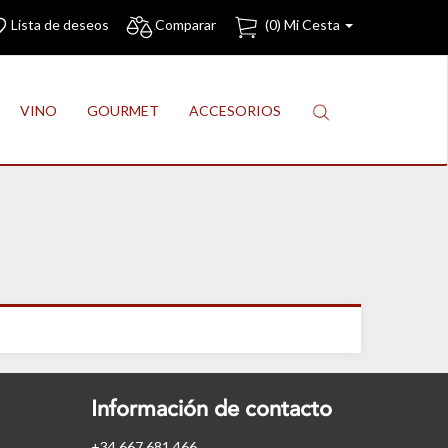
Lista de deseos
Comparar
(
0
) Mi Cesta
VINO
GOURMET
ACCESORIOS
Información de contacto
+34 667 681 466