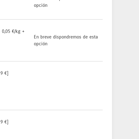
opción
 0,05 €/kg +
En breve dispondremos de esta
opción
9 €]
9 €]