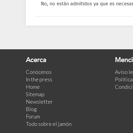
No, no están admitidos ya que es necesar
Acerca
Menci
Conócenos
Aviso l
In the press
Polític
Home
Condici
Sitemap
Newsletter
Blog
Forum
Todo sobre el jamón