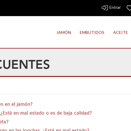
Entrar
JAMÓN
EMBUTIDOS
ACEITE
CUENTES
n en el jamón?
 ¿Está en mal estado o es de baja calidad?
eta?
rgo en las lonchas. ¿Está en mal estado?