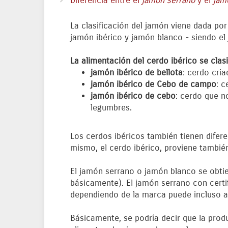
Diferencia entre el
jamón serrano
y el
jam
La clasificación del jamón viene dada por
jamón ibérico y jamón blanco - siendo el 
La alimentación del cerdo ibérico se clasi
jamón ibérico de bellota
: cerdo cri
jamón ibérico de Cebo de campo
: c
jamón ibérico de cebo
: cerdo que n
legumbres.
Los cerdos ibéricos también tienen difere
mismo, el cerdo ibérico, proviene tambié
El jamón serrano o jamón blanco se obtie
básicamente). El jamón serrano con certi
dependiendo de la marca puede incluso a
Básicamente, se podría decir que la prod