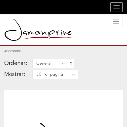
Toggl
navig
Toggl
naviga
Accesorios
Ordenar:
General
Mostrar:
30 Por página