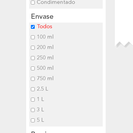
Condimentado
Envase
Todos
100 ml
200 ml
250 ml
500 ml
750 ml
2.5 L
1 L
3 L
5 L