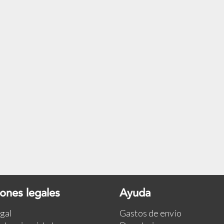
ones legales
Ayuda
egal
Gastos de envío