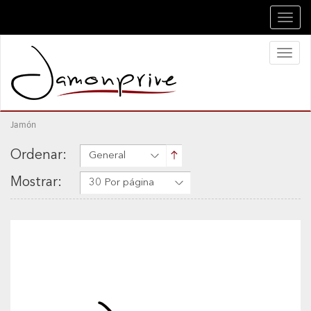
Toggl
navig
Toggl
naviga
Jamón
Ordenar:
General
Mostrar:
30 Por página