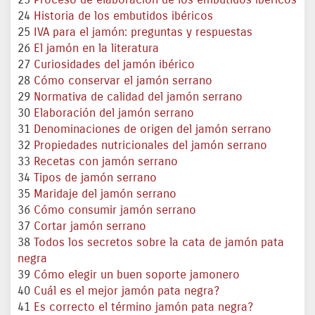
23
Proceso de elaboración de los embutidos ibéricos
24
Historia de los embutidos ibéricos
25
IVA para el jamón: preguntas y respuestas
26
El jamón en la literatura
27
Curiosidades del jamón ibérico
28
Cómo conservar el jamón serrano
29
Normativa de calidad del jamón serrano
30
Elaboración del jamón serrano
31
Denominaciones de origen del jamón serrano
32
Propiedades nutricionales del jamón serrano
33
Recetas con jamón serrano
34
Tipos de jamón serrano
35
Maridaje del jamón serrano
36
Cómo consumir jamón serrano
37
Cortar jamón serrano
38
Todos los secretos sobre la cata de jamón pata
negra
39
Cómo elegir un buen soporte jamonero
40
Cuál es el mejor jamón pata negra?
41
Es correcto el término jamón pata negra?