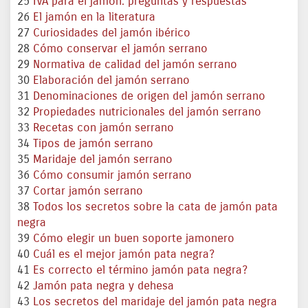
25
IVA para el jamón: preguntas y respuestas
26
El jamón en la literatura
27
Curiosidades del jamón ibérico
28
Cómo conservar el jamón serrano
29
Normativa de calidad del jamón serrano
30
Elaboración del jamón serrano
31
Denominaciones de origen del jamón serrano
32
Propiedades nutricionales del jamón serrano
33
Recetas con jamón serrano
34
Tipos de jamón serrano
35
Maridaje del jamón serrano
36
Cómo consumir jamón serrano
37
Cortar jamón serrano
38
Todos los secretos sobre la cata de jamón pata
negra
39
Cómo elegir un buen soporte jamonero
40
Cuál es el mejor jamón pata negra?
41
Es correcto el término jamón pata negra?
42
Jamón pata negra y dehesa
43
Los secretos del maridaje del jamón pata negra