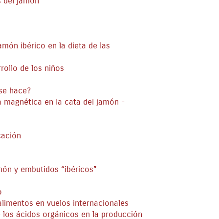
s del jamón
món ibérico en la dieta de las
rollo de los niños
 se hace?
 magnética en la cata del jamón -
cación
món y embutidos “ibéricos”
o
alimentos en vuelos internacionales
 los ácidos orgánicos en la producción