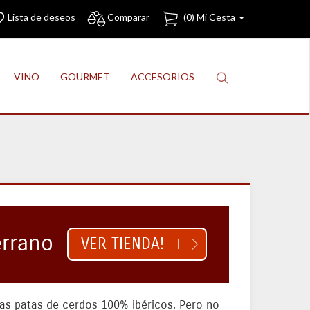
Lista de deseos
Comparar
(
0
) Mi Cesta
VINO
GOURMET
ACCESORIOS
errano
VER TIENDA!
las patas de cerdos 100% ibéricos. Pero no