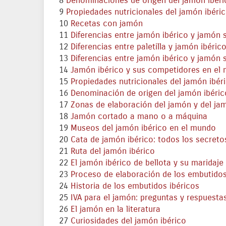
8
Denominaciones de origen del jamón ibéri
9
Propiedades nutricionales del jamón ibéric
10
Recetas con jamón
11
Diferencias entre jamón ibérico y jamón 
12
Diferencias entre paletilla y jamón ibéric
13
Diferencias entre jamón ibérico y jamón 
14
Jamón ibérico y sus competidores en el
15
Propiedades nutricionales del jamón ibér
16
Denominación de origen del jamón ibéric
17
Zonas de elaboración del jamón y del ja
18
Jamón cortado a mano o a máquina
19
Museos del jamón ibérico en el mundo
20
Cata de jamón ibérico: todos los secreto
21
Ruta del jamón ibérico
22
El jamón ibérico de bellota y su maridaje 
23
Proceso de elaboración de los embutidos
24
Historia de los embutidos ibéricos
25
IVA para el jamón: preguntas y respuesta
26
El jamón en la literatura
27
Curiosidades del jamón ibérico