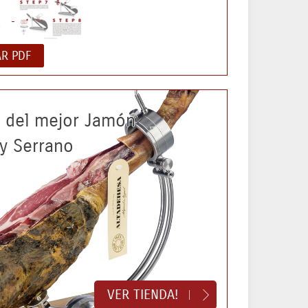
R PDF
a del mejor Jamón
 y Serrano
VER TIENDA!