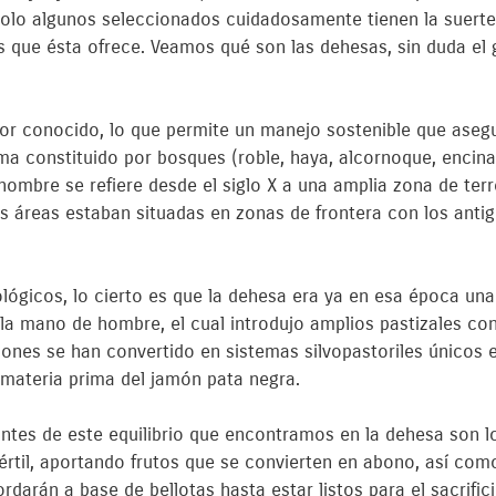
 Solo algunos seleccionados cuidadosamente tienen la suert
 que ésta ofrece. Veamos qué son las dehesas, sin duda el g
or conocido, lo que permite un manejo sostenible que asegur
ma constituido por bosques (roble, haya, alcornoque, enci
 nombre se refiere desde el siglo X a una amplia zona de ter
as áreas estaban situadas en zonas de frontera con los antig
ológicos, lo cierto es que la dehesa era ya en esa época un
la mano de hombre, el cual introdujo amplios pastizales con
ones se han convertido en sistemas silvopastoriles únicos e
 materia prima del jamón pata negra.
tes de este equilibrio que encontramos en la dehesa son lo
fértil, aportando frutos que se convierten en abono, así co
rdarán a base de bellotas hasta estar listos para el sacrifi