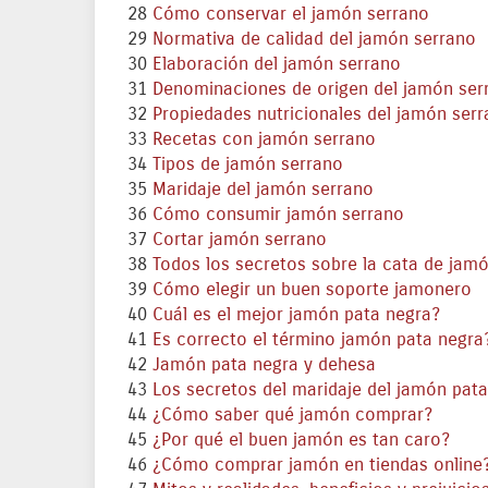
28
Cómo conservar el jamón serrano
29
Normativa de calidad del jamón serrano
30
Elaboración del jamón serrano
31
Denominaciones de origen del jamón ser
32
Propiedades nutricionales del jamón ser
33
Recetas con jamón serrano
34
Tipos de jamón serrano
35
Maridaje del jamón serrano
36
Cómo consumir jamón serrano
37
Cortar jamón serrano
38
Todos los secretos sobre la cata de jam
39
Cómo elegir un buen soporte jamonero
40
Cuál es el mejor jamón pata negra?
41
Es correcto el término jamón pata negra
42
Jamón pata negra y dehesa
43
Los secretos del maridaje del jamón pat
44
¿Cómo saber qué jamón comprar?
45
¿Por qué el buen jamón es tan caro?
46
¿Cómo comprar jamón en tiendas online