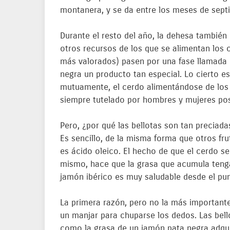
montanera, y se da entre los meses de septi
Durante el resto del año, la dehesa también
otros recursos de los que se alimentan los 
más valorados) pasen por una fase llamada d
negra un producto tan especial. Lo cierto e
mutuamente, el cerdo alimentándose de los m
siempre tutelado por hombres y mujeres pos
Pero, ¿por qué las bellotas son tan preciad
Es sencillo, de la misma forma que otros fru
es ácido oleico. El hecho de que el cerdo s
mismo, hace que la grasa que acumula tenga 
jamón ibérico es muy saludable desde el pun
La primera razón, pero no la más importan
un manjar para chuparse los dedos. Las bello
como la grasa de un jamón pata negra adqui