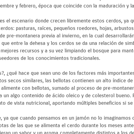
embre y febrero, época que coincide con la maduración y la 
 es el escenario donde crecen libremente estos cerdos, ya 
cerdos: pasturas, raíces, pequeños roedores, hojas, arbusto
e pre-montanera previa al invierno, en la cual desarrollar
s que entre la dehesa y los cerdos se da una relación de si
ejores recursos y a su vez limpiando el bosque para manten
eedores de los conocimientos tradicionales.
as?, ¿qué hace que sean uno de los factores más importantes
tos secos similares, las bellotas contienen un alto índice d
e alimente con bellotas, sumado al proceso de pre-montaner
un algo contenido de ácido oleico y de colesterol bueno. P
to de vista nutricional, aportando múltiples beneficios si s
te, ya que cuando pensamos en un jamón no lo imaginamos 
tas de las que se alimenta el cerdo durante los meses anter
eran un sabor y un aroma completamente distintos a los de 