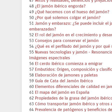
47
Mitos y realidades, beneficios y prejuicio
48
¿El jamón ibérico engorda?
49
¿Qué hacemos con el hueso del jamón?
50
¿Por qué solemos colgar el jamón?
51
Jamón y embarazo: ¿Se puede incluir el ja
embarazadas?
52
El rol del jamón en el crecimiento y desar
53
Consejos para conservar el jamón
54
¿Qué es el perfilado del jamón y por qué
55
Nuevas tecnologías y jamón - Resonancia
Imágenes espectrales
56
El cerdo ibérico comienza a emigrar
57
Embutidos: Origen, composición y clasifi
58
Elaboración de jamones y paletas
59
Guía de Cata del Jamón Ibérico
60
Elementos diferenciales de calidad en ja
61
El mapa del jamón en España
62
Propiedades de la grasa del jamón ibéric
63
Cómo transportar jamón ibérico y otros 
64
Prevalencia de patógenos y beneficios de