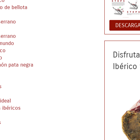
co
o de bellota
serrano
DESCARGA
o
serrano
 mundo
ico
Disfrut
o
Ibérico
món pata negra
s
ideal
 ibéricos
s