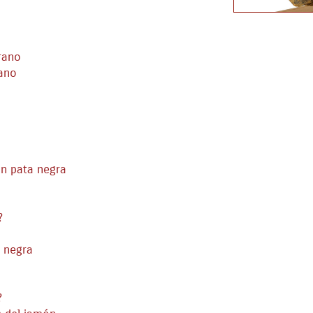
rano
rano
ón pata negra
?
a negra
?