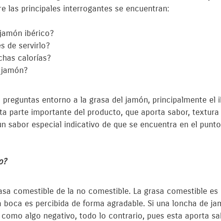
e las principales interrogantes se encuentran:
 jamón ibérico?
s de servirlo?
chas calorías?
r jamón?
 preguntas entorno a la grasa del jamón, principalmente el i
a parte importante del producto, que aporta sabor, textura y 
un sabor especial indicativo de que se encuentra en el punt
o?
rasa comestible de la no comestible. La grasa comestible es
la boca es percibida de forma agradable. Si una loncha de j
 como algo negativo, todo lo contrario, pues esta aporta sa