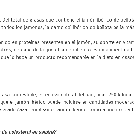
 Del total de grasas que contiene el jamón ibérico de bello
 todos los jamones, la carne del ibérico de bellota es la má
tenido en proteínas presentes en el jamón, su aporte en vita
 otros, no cabe duda que el jamón ibérico es un alimento alt
lo que lo hace un producto recomendable en la dieta en caso
 grasa comestible, es equivalente al del pan, unas 250 kiloc
 que el jamón ibérico puede incluirse en cantidades modera
ara adelgazar emplean el jamón ibérico como alimento centr
s de colesterol en sangre?