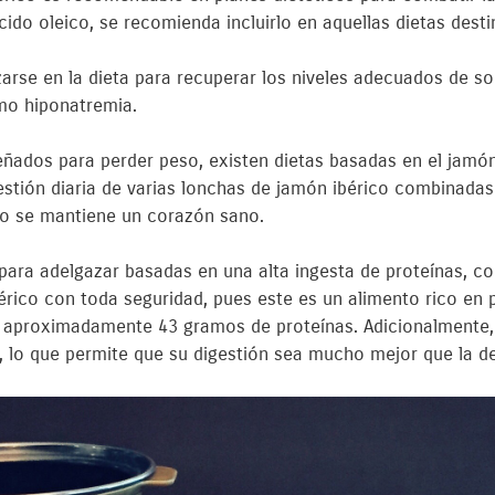
ácido oleico, se recomienda incluirlo en aquellas dietas desti
zarse en la dieta para recuperar los niveles adecuados de s
omo hiponatremia.
señados para perder peso, existen dietas basadas en el jamó
estión diaria de varias lonchas de jamón ibérico combinadas
so se mantiene un corazón sano.
s para adelgazar basadas en una alta ingesta de proteínas, c
rico con toda seguridad, pues este es un alimento rico en p
aproximadamente 43 gramos de proteínas. Adicionalmente, g
s, lo que permite que su digestión sea mucho mejor que la de