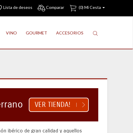
Lista de deseos
Comparar
(
0
) Mi Cesta
VINO
GOURMET
ACCESORIOS
errano
VER TIENDA!
n ibérico de gran calidad y aquellos