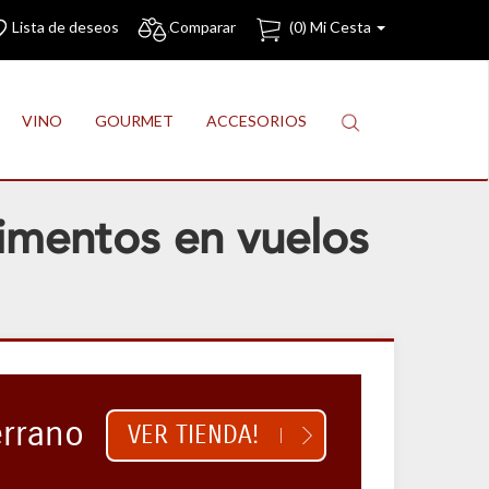
Lista de deseos
Comparar
(
0
) Mi Cesta
VINO
GOURMET
ACCESORIOS
limentos en vuelos
errano
VER TIENDA!