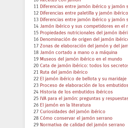
10
Recetas con jamón
11
Diferencias entre jamón ibérico y jamón 
12
Diferencias entre paletilla y jamón ibéric
13
Diferencias entre jamón ibérico y jamón 
14
Jamón ibérico y sus competidores en el
15
Propiedades nutricionales del jamón ibér
16
Denominación de origen del jamón ibéric
17
Zonas de elaboración del jamón y del ja
18
Jamón cortado a mano o a máquina
19
Museos del jamón ibérico en el mundo
20
Cata de jamón ibérico: todos los secreto
21
Ruta del jamón ibérico
22
El jamón ibérico de bellota y su maridaje 
23
Proceso de elaboración de los embutidos
24
Historia de los embutidos ibéricos
25
IVA para el jamón: preguntas y respuesta
26
El jamón en la literatura
27
Curiosidades del jamón ibérico
28
Cómo conservar el jamón serrano
29
Normativa de calidad del jamón serrano