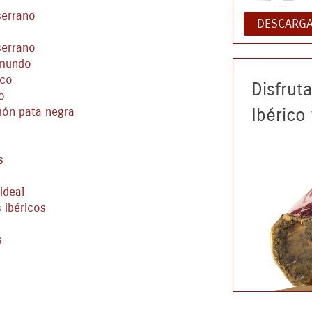
serrano
DESCARGA
o
serrano
 mundo
ico
Disfrut
o
Ibérico
món pata negra
s
ideal
 ibéricos
s