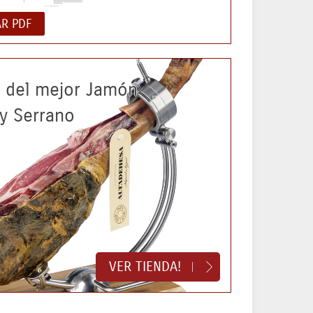
R PDF
a del mejor Jamón
 y Serrano
VER TIENDA!