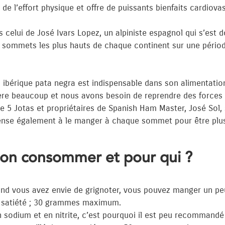
de l’effort physique et offre de puissants bienfaits cardiova
elui de José Ivars Lopez, un alpiniste espagnol qui s’est d
les sommets les plus hauts de chaque continent sur une pério
n ibérique pata negra est indispensable dans son alimentatio
ère beaucoup et nous avons besoin de reprendre des forces r
 5 Jotas et propriétaires de Spanish Ham Master, José Sol, s
pense également à le manger à chaque sommet pour être plus l
bon consommer et pour qui ?
and vous avez envie de grignoter, vous pouvez manger un pe
 la satiété ; 30 grammes maximum.
n sodium et en nitrite, c’est pourquoi il est peu recommandé 