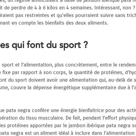
ées, un régime amincissant a base de jambon ibérique pata n
ait de perdre de 4 à 6 kilos en 4 semaines. Intéressant, non 
ient pas restreintes et qu’elles pourraient suivre sans triche
enant en compte les bienfaits des deux aliments.
es qui font du sport ?
e le sport et l’alimentation, plus concrètement, entre le rende
e fixe par rapport à son corps, la quantité de protéines, d’h
font du sport doivent avoir une alimentation qui, au-delà de 
me, couvre la dépense énergétique supplémentaire due à l’ac
ue pata negra confère une énergie bienfaitrice pour des acti
pération du tissu musculaire. De fait, pendant l’effort phys
les protéines apportées par le jambon ibérique pata negra son
ata negra est un aliment idéal à inclure dans l’alimentation 