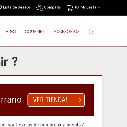
Lista de deseos
Comparar
(
0
) Mi Cesta
VINO
GOURMET
ACCESORIOS
ir ?
errano
VER TIENDA!
equel sont exclus de nombreux aliments à