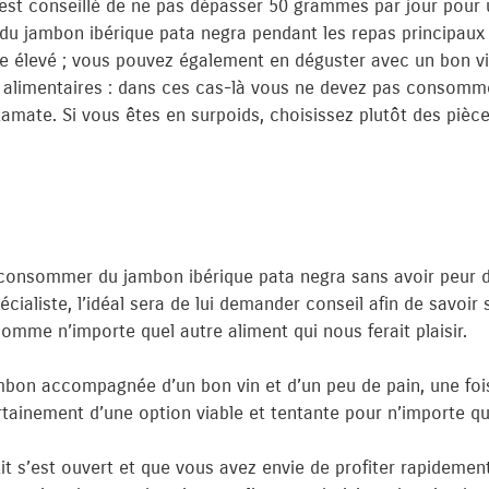
 est conseillé de ne pas dépasser 50 grammes par jour pour 
u jambon ibérique pata negra pendant les repas principaux 
e élevé ; vous pouvez également en déguster avec un bon vi
 alimentaires : dans ces cas-là vous ne devez pas consomme
amate. Si vous êtes en surpoids, choisissez plutôt des pièce
nsommer du jambon ibérique pata negra sans avoir peur de gr
pécialiste, l’idéal sera de lui demander conseil afin de sav
comme n’importe quel autre aliment qui nous ferait plaisir.
mbon accompagnée d’un bon vin et d’un peu de pain, une fois
 certainement d’une option viable et tentante pour n’importe qu
étit s’est ouvert et que vous avez envie de profiter rapideme