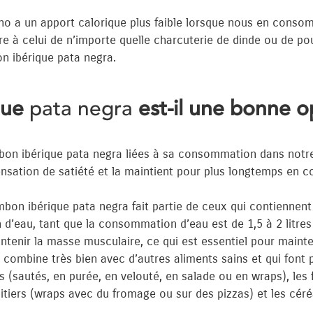
no a un apport calorique plus faible lorsque nous en conso
ire à celui de n’importe quelle charcuterie de dinde ou de po
n ibérique pata negra.
que
pata negra
est-il une bonne o
bon ibérique pata negra liées à sa consommation dans notre 
sation de satiété et la maintient pour plus longtemps en c
mbon ibérique pata negra fait partie de ceux qui contiennent
d’eau, tant que la consommation d’eau est de 1,5 à 2 litres 
intenir la masse musculaire, ce qui est essentiel pour main
e combine très bien avec d’autres aliments sains et qui font 
 (sautés, en purée, en velouté, en salade ou en wraps), les
aitiers (wraps avec du fromage ou sur des pizzas) et les céré